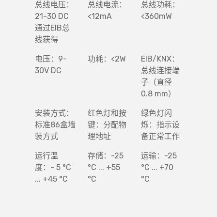
总线电压：
总线电流：
总线功耗：
21-30 DC
<12mA
<360mW
通过EIB总
线获得
电压：9-
功耗：<2W
EIB/KNX：
30V DC
总线连接端
子（直径
0.8 mm）
安装方式：
红色灯和按
绿色灯闪
标准86盒墙
键：分配物
烁：指示设
装方式
理地址
备正常工作
运行温
存储：-25
运输：-25
度：- 5 °C
°C ... +55
°C ... +70
... +45 °C
°C
°C