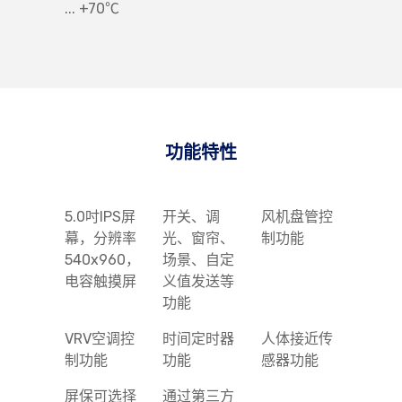
... +70℃
功能特性
5.0吋IPS屏
开关、调
风机盘管控
幕，分辨率
光、窗帘、
制功能
540x960，
场景、自定
电容触摸屏
义值发送等
功能
VRV空调控
时间定时器
人体接近传
制功能
功能
感器功能
屏保可选择
通过第三方